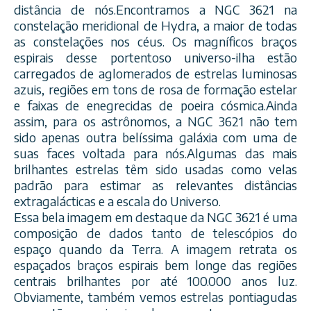
distância de nós.Encontramos a NGC 3621 na
constelação meridional de Hydra, a maior de todas
as constelações nos céus. Os magníficos braços
espirais desse portentoso universo-ilha estão
carregados de aglomerados de estrelas luminosas
azuis, regiões em tons de rosa de formação estelar
e faixas de enegrecidas de poeira cósmica.Ainda
assim, para os astrônomos, a NGC 3621 não tem
sido apenas outra belíssima galáxia com uma de
suas faces voltada para nós.Algumas das mais
brilhantes estrelas têm sido usadas como velas
padrão para estimar as relevantes distâncias
extragalácticas e a escala do Universo.
Essa bela imagem em destaque da NGC 3621 é uma
composição de dados tanto de telescópios do
espaço quando da Terra. A imagem retrata os
espaçados braços espirais bem longe das regiões
centrais brilhantes por até 100.000 anos luz.
Obviamente, também vemos estrelas pontiagudas