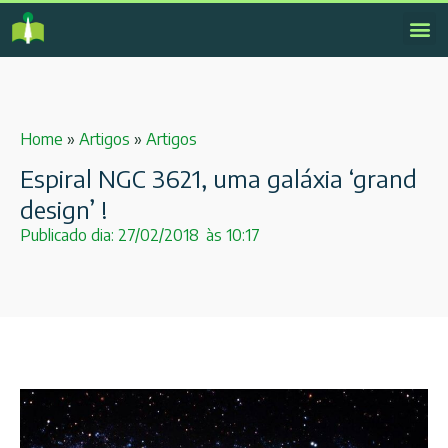
Home
»
Artigos
»
Artigos
Espiral NGC 3621, uma galáxia ‘grand
design’ !
Publicado dia:
27/02/2018
às
10:17