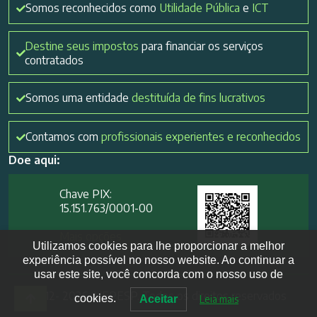
Somos reconhecidos como
Utilidade Pública
e
ICT
Destine seus impostos
para financiar os serviços
contratados
Somos uma entidade
destituída de fins lucrativos
Contamos com
profissionais experientes e reconhecidos
Doe aqui:
Chave PIX:
15.151.763/0001-00​
Mais opções
Utilizamos cookies para lhe proporcionar a melhor
experiência possível no nosso website. Ao continuar a
usar este site, você concorda com o nosso uso de
2012- 2026 IVEPESP. Todos os direitos reservados
cookies.
Aceitar
Leia mais