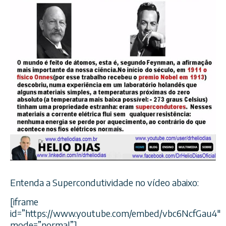
Entenda a Supercondutividade no vídeo abaixo:
[iframe
id=”https://www.youtube.com/embed/vbc6NcfGau4″
mode=”normal”]