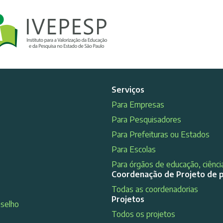
Serviços
Para Empresas
Para Pesquisadores
Para Prefeituras ou Estados
Para Escolas
Para órgãos de educação, ciência
Coordenação de Projeto de 
Todas as coordenadorias
Projetos
nselho
Todos os projetos