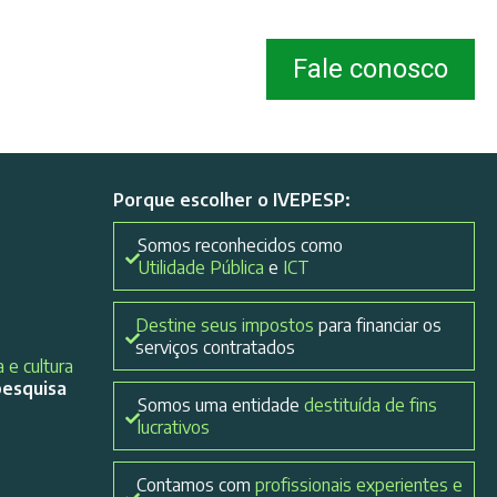
Fale conosco
Porque escolher o IVEPESP:
Somos reconhecidos como
Utilidade Pública
e
ICT
Destine seus impostos
para financiar os
serviços contratados
 e cultura
pesquisa
Somos uma entidade
destituída de fins
lucrativos
Contamos com
profissionais experientes e