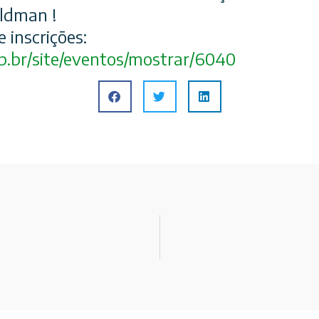
ldman !
 inscrições:
p.br/
site/eventos/mostrar/6040