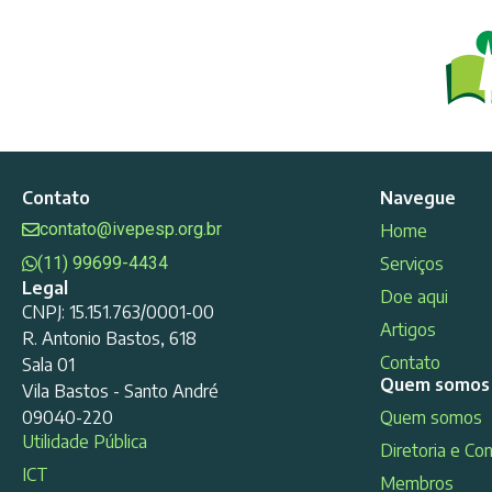
Contato
Navegue
contato@ivepesp.org.br
Home
(11) 99699-4434
Serviços
Legal
Doe aqui
CNPJ: 15.151.763/0001-00
Artigos
R. Antonio Bastos, 618
Contato
Sala 01
Quem somos
Vila Bastos - Santo André
09040-220
Quem somos
Utilidade Pública
Diretoria e Co
ICT
Membros