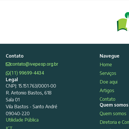
Contato
Navegue
contato@ivepesp.org.br
Home
(11) 99699-4434
Serviços
Legal
Doe aqui
CNPJ: 15.151.763/0001-00
Artigos
R. Antonio Bastos, 618
Contato
Sala 01
Quem somos
Vila Bastos - Santo André
09040-220
Quem somos
Utilidade Pública
Diretoria e Co
ICT