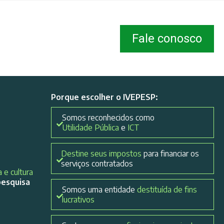
Fale conosco
Porque escolher o IVEPESP:
Somos reconhecidos como
Utilidade Pública
e
ICT
Destine seus impostos
para financiar os
serviços contratados
 e cultura
pesquisa
Somos uma entidade
destituída de fins
lucrativos