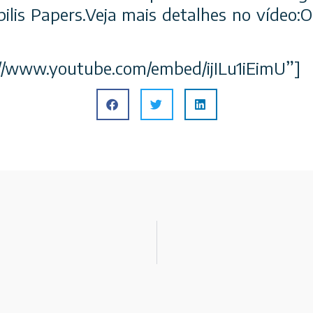
lis Papers.Veja mais detalhes no vídeo:O
://www.youtube.com/embed/ijILu1iEimU”]