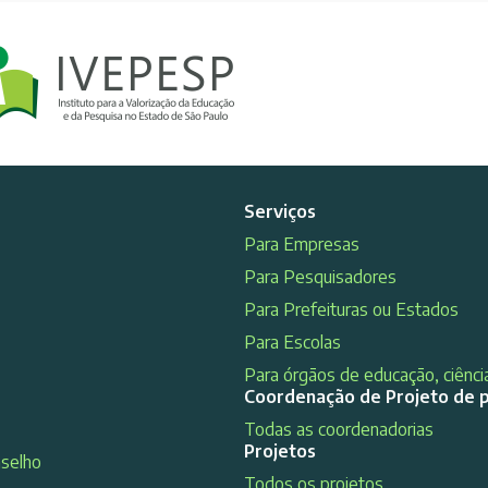
Serviços
Para Empresas
Para Pesquisadores
Para Prefeituras ou Estados
Para Escolas
Para órgãos de educação, ciência
Coordenação de Projeto de 
Todas as coordenadorias
Projetos
nselho
Todos os projetos