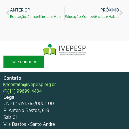
ANTERIOR
PRÓXIMO
Educação,Competências e Habilidades Exigidas para o Século XXI: Parte 05
Educação,Competências e Habilidades Exigidas para o Século XXI: Parte 03
Fale conosco
Contato
contato@ivepesp.org.br
(11) 99699-4434
Legal
CNPJ: 15.151.763/0001-00
R. Antonio Bastos, 618
Sala 01
Vila Bastos - Santo André