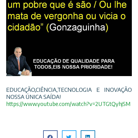
EDUCAÇÃO,CIÊNCIA,TECNOLOGI
A E INOVAÇÃO
NOSSA ÚNICA SAÍDA!
https://www.youtube.com/
watch?v=2UTGtQyhjSM