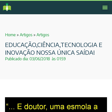
Home
»
Artigos
»
Artigos
EDUCAÇÃO,CIÊNCIA,TECNOLOGIA E
INOVAÇÃO NOSSA ÚNICA SAÍDA!
Publicado dia:
03/06/2018
às
01:59