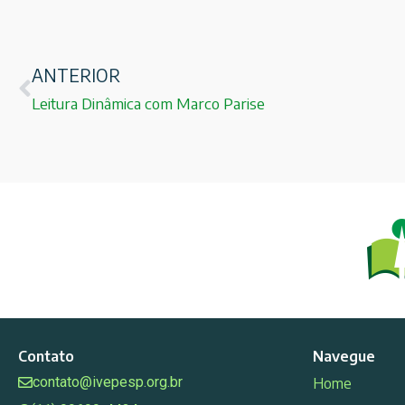
ANTERIOR
Leitura Dinâmica com Marco Parise
Contato
Navegue
contato@ivepesp.org.br
Home