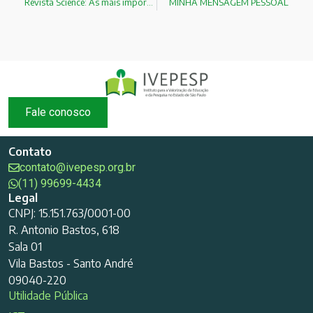
Revista Science: As mais importantes publicações de 2017
MINHA MENSAGEM PESSOAL
Fale conosco
Contato
contato@ivepesp.org.br
(11) 99699-4434
Legal
CNPJ: 15.151.763/0001-00
R. Antonio Bastos, 618
Sala 01
Vila Bastos - Santo André
09040-220
Utilidade Pública