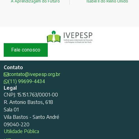
A Aprendizagem do Futuro
Isabel II do Reino Unido
Fale conosco
Contato
contato@ivepesp.org.br
(11) 99699-4434
Legal
CNPJ: 15.151.763/0001-00
R. Antonio Bastos, 618
Sala 01
Vila Bastos - Santo André
09040-220
Utilidade Pública