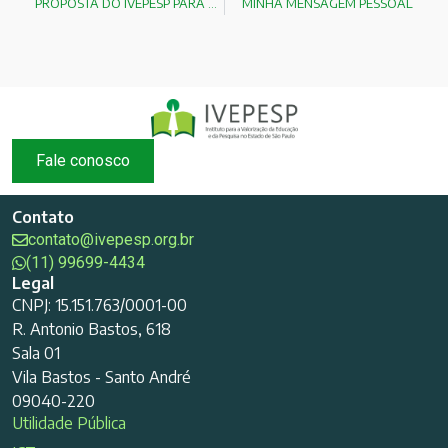
PROPOSTA DO IVEPESP PARA OS TCC`s DOS MUNICÍPIOS!
MINHA MENSAGEM PESSOAL
Fale conosco
Contato
contato@ivepesp.org.br
(11) 99699-4434
Legal
CNPJ: 15.151.763/0001-00
R. Antonio Bastos, 618
Sala 01
Vila Bastos - Santo André
09040-220
Utilidade Pública