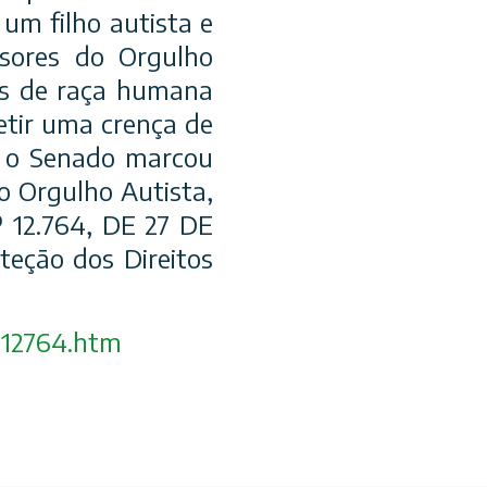
um filho autista e
nsores do Orgulho
os de raça humana
etir uma crença de
, o Senado marcou
o Orgulho Autista,
º 12.764, DE 27 DE
teção dos Direitos
/l12764.htm