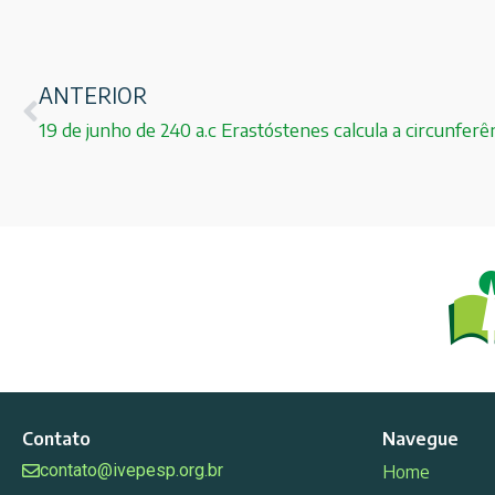
ANTERIOR
19 de junho de 240 a.c Erastóstenes calcula a circunferên
Contato
Navegue
contato@ivepesp.org.br
Home