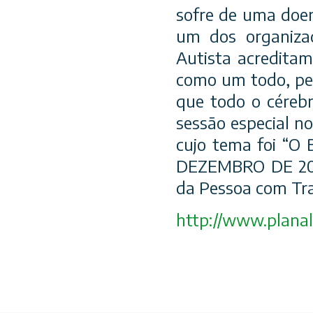
sofre de uma doen
um dos organizad
Autista acredita
como um todo, per
que todo o céreb
sessão especial n
cujo tema foi “O 
DEZEMBRO DE 2012 
da Pessoa com Tra
http://
www.planalt