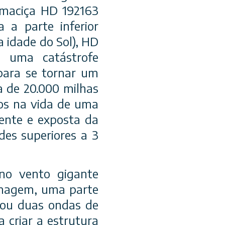
 maciça HD 192163
 a parte inferior
a idade do Sol), HD
a uma catástrofe
para se tornar um
a de 20.000 milhas
hos na vida de uma
uente e exposta da
des superiores a 3
 no vento gigante
imagem, uma parte
iou duas ondas de
 criar a estrutura