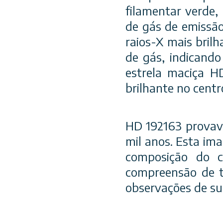
filamentar verde
de gás de emissão
raios-X mais bril
de gás, indicand
estrela maciça H
brilhante no centr
HD 192163 provav
mil anos. Esta im
composição do c
compreensão de t
observações de su