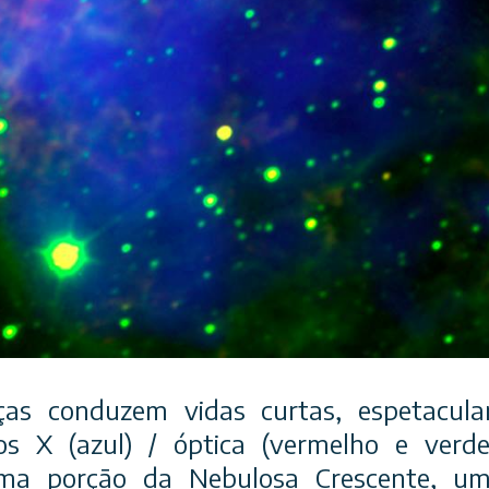
ças conduzem vidas curtas, espetacul
s X (azul) / óptica (vermelho e verde
ma porção da Nebulosa Crescente, u