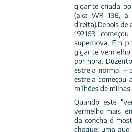
gigante criada p
(aka WR 136, a e
direita).Depois d
192163 começou 
supernova. Em pr
gigante vermelho 
por hora. Duzento
estrela normal – 
estrela começou a
milhões de milhas 
Quando este “ven
vermelho mais le
da concha é most
choque: uma que s