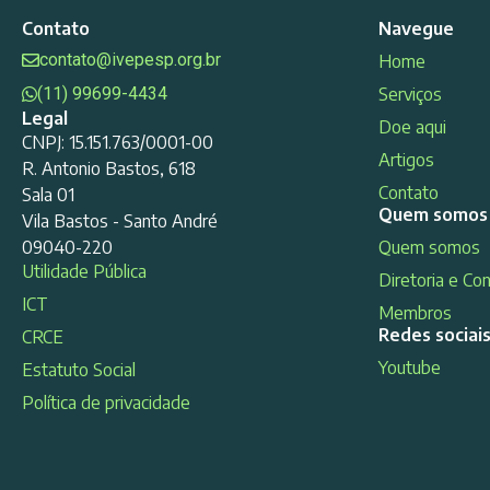
Contato
Navegue
contato@ivepesp.org.br
Home
(11) 99699-4434
Serviços
Legal
Doe aqui
CNPJ: 15.151.763/0001-00
Artigos
R. Antonio Bastos, 618
Contato
Sala 01
Quem somos
Vila Bastos - Santo André
09040-220
Quem somos
Utilidade Pública
Diretoria e Co
ICT
Membros
Redes sociai
CRCE
Youtube
Estatuto Social
Política de privacidade