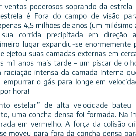
or ventos poderosos soprando da estrela
strela é Fora do campo de visão para
e apenas 4,5 milhões de anos (um
milésimo 
sua corrida precipitada em direção 
imeiro lugar expandiu-se enormemente 
e ejetou suas camadas externas em cerc
s mil anos mais tarde – um piscar de ol
a radiação intensa da camada interna q
 empurrar o gás para longe em velocida
por hora!
to estelar” de alta velocidade bateu
nto, uma concha densa foi formada. Na 
rada em vermelho. A força da colisão cr
e moveu para fora da concha densa para