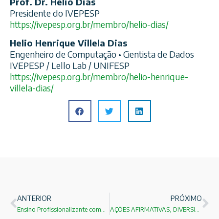
Prof. Dr. Helio Dias
Presidente do IVEPESP
https://ivepesp.org.br/membro/helio-dias/
Helio Henrique Villela Dias
Engenheiro de Computação • Cientista de Dados
IVEPESP / Lello Lab / UNIFESP
https://ivepesp.org.br/membro/helio-henrique-
villela-dias/
ANTERIOR
PRÓXIMO
Ensino Profissionalizante como Política de Estado: Evidência, Desenvolvimento, Valorização Docente e Competitividade Nacional
AÇÕES AFIRMATIVAS, DIVERSIDADE E O FUTURO DAS DEMOCRACIAS: O QUE AS EVIDÊNCIAS INTERNACIONAIS NOS ENSINAM?