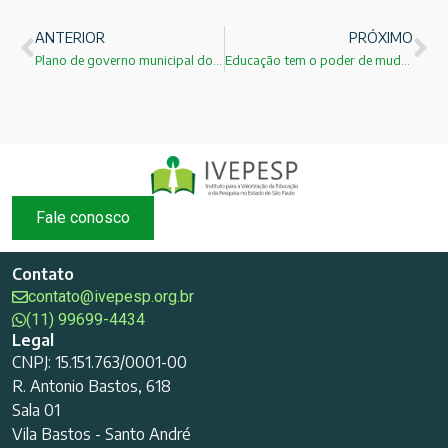
ANTERIOR
PRÓXIMO
Plano de governo municipal do IVEPESP : encontro com Fernando Leça
Educação tem o poder de mudar sua vida!
Fale conosco
Contato
contato@ivepesp.org.br
(11) 99699-4434
Legal
CNPJ: 15.151.763/0001-00
R. Antonio Bastos, 618
Sala 01
Vila Bastos - Santo André