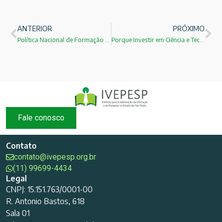
ANTERIOR
PRÓXIMO
Política Nacional de Formação de Professores
Porque Investir em Ciência e Tecnologia? Paulo Saldiva
Fale conosco
Contato
contato@ivepesp.org.br
(11) 99699-4434
Legal
CNPJ: 15.151.763/0001-00
R. Antonio Bastos, 618
Sala 01