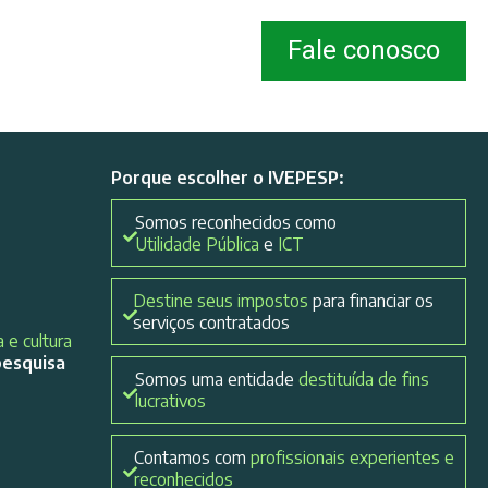
Fale conosco
Porque escolher o IVEPESP:
Somos reconhecidos como
Utilidade Pública
e
ICT
Destine seus impostos
para financiar os
serviços contratados
 e cultura
pesquisa
Somos uma entidade
destituída de fins
lucrativos
Contamos com
profissionais experientes e
reconhecidos