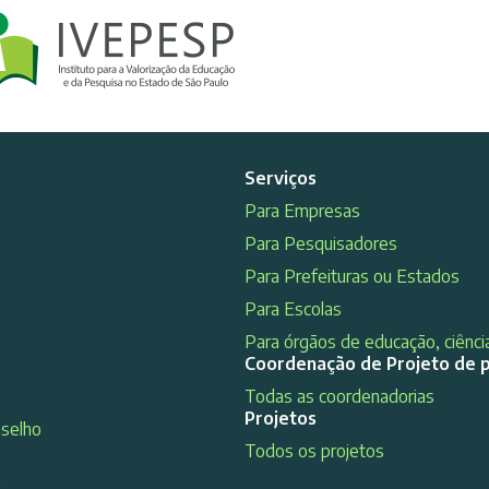
Serviços
Para Empresas
Para Pesquisadores
Para Prefeituras ou Estados
Para Escolas
Para órgãos de educação, ciência
Coordenação de Projeto de 
Todas as coordenadorias
Projetos
nselho
Todos os projetos
s