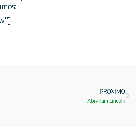
samos:
w”]
PRÓXIMO
Abraham Lincoln