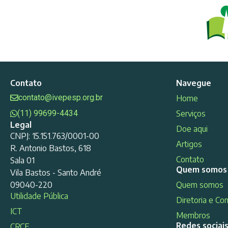
Contato
Navegue
contato@ivepesp.org.br
Home
(11) 99699-4434
Serviços
Legal
Doe aqui
CNPJ: 15.151.763/0001-00
Artigos
R. Antonio Bastos, 618
Contato
Sala 01
Quem somos
Vila Bastos - Santo André
09040-220
Quem somos
Utilidade Pública
Diretoria e Co
ICT
Membros
Redes sociai
CRCE