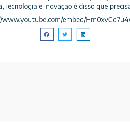
a,Tecnolog
ia e Inovação é disso que preci
ps://www.youtube.com/embed/Hm0xvGd7u4