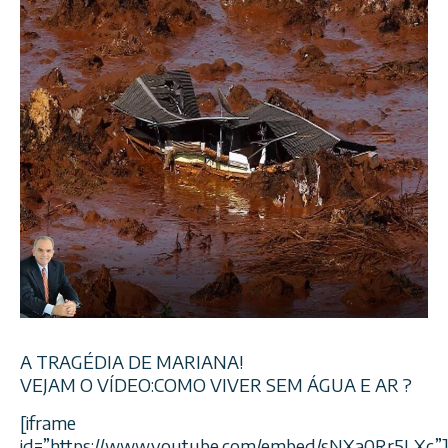
A TRAGÉDIA DE MARIANA!
VEJAM O VÍDEO:COMO VIVER SEM ÁGUA E AR ?
[iframe
id=”https://www.youtube.com/embed/sNXa0Rr5LXc”