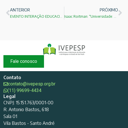
ANTERIOR
PRÓXIMO
EVENTO INTERAÇÃO EDUCACIONAL LITERÁRIA: HELIO DIAS
Isaac Roitman: “Universidade: Escada para ascensão social ou alavanca para o progresso nacional?
Fale conosco
Contato
contato@ivepesp.org.br
(11) 99699-4434
Legal
CNPJ: 15.151.763/0001-00
R. Antonio Bastos, 618
Sala 01
Vila Bastos - Santo André