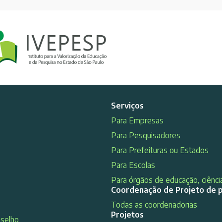
Serviços
Para Empresas
Para Pesquisadores
Para Prefeituras ou Estados
Para Escolas
Para órgãos de educação, ciência
Coordenação de Projeto de 
Todas as coordenadorias
Projetos
nselho