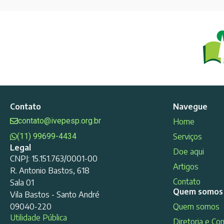
Contato
Navegue
contato@ivepesp.org.br
Home
(11) 99699-4434
Serviços
Legal
Doe aqui
CNPJ: 15.151.763/0001-00
Artigos
R. Antonio Bastos, 618
Contato
Sala 01
Quem somos
Vila Bastos - Santo André
09040-220
Quem somos
Utilidade Pública
Diretoria e Co