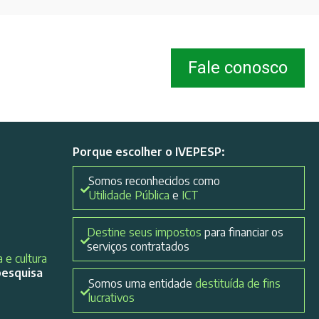
Fale conosco
Porque escolher o IVEPESP:
Somos reconhecidos como
Utilidade Pública
e
ICT
Destine seus impostos
para financiar os
serviços contratados
 e cultura
pesquisa
Somos uma entidade
destituída de fins
lucrativos