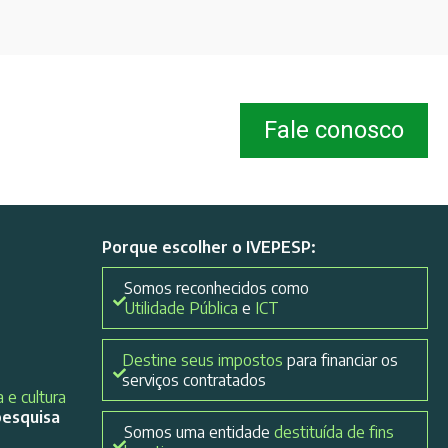
Fale conosco
Porque escolher o IVEPESP:
Somos reconhecidos como
Utilidade Pública
e
ICT
Destine seus impostos
para financiar os
serviços contratados
 e cultura
pesquisa
Somos uma entidade
destituída de fins