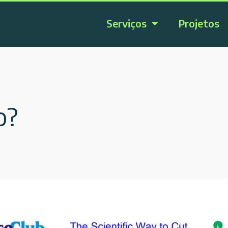
Serviços
Projetos
o?