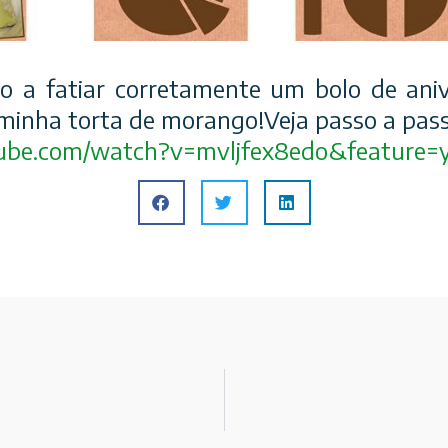
o a fatiar corretamente um bolo de aniv
inha torta de morango!Veja passo a pass
ube.com/
watch?v=mvljfex8edo&feature
=