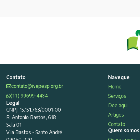
Contato
Navegue
contato@ivepesp.org.br
Home
(11) 99699-4434
Serviços
Legal
Doe aqui
CNPJ: 15.151.763/0001-00
Artigos
R. Antonio Bastos, 618
Contato
Sala 01
Quem somos
Vila Bastos - Santo André
09040-220
Quem somos