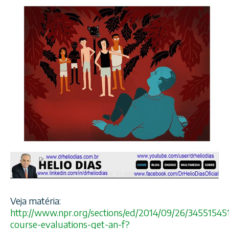
Veja matéria:
http://www.npr.org/sections/ed/2014/09/26/34551545
course-evaluations-get-an-f?