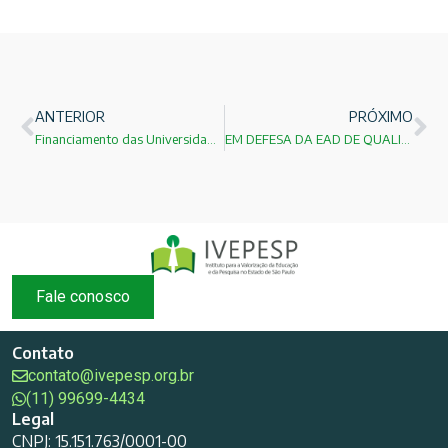
ANTERIOR
PRÓXIMO
Financiamento das Universidades Federais: previsibilidade orçamentária, autonomia e lições do modelo paulista
EM DEFESA DA EAD DE QUALIDADE NA FORMAÇÃO DE PROFESSORES: INCLUSÃO, EVIDÊNCIAS E RESPONSABILIDADE
Fale conosco
Contato
contato@ivepesp.org.br
(11) 99699-4434
Legal
CNPJ: 15.151.763/0001-00