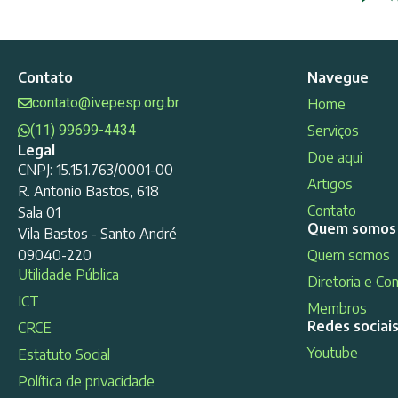
Contato
Navegue
contato@ivepesp.org.br
Home
(11) 99699-4434
Serviços
Legal
Doe aqui
CNPJ: 15.151.763/0001-00
Artigos
R. Antonio Bastos, 618
Contato
Sala 01
Quem somos
Vila Bastos - Santo André
09040-220
Quem somos
Utilidade Pública
Diretoria e Co
ICT
Membros
Redes sociai
CRCE
Youtube
Estatuto Social
Política de privacidade