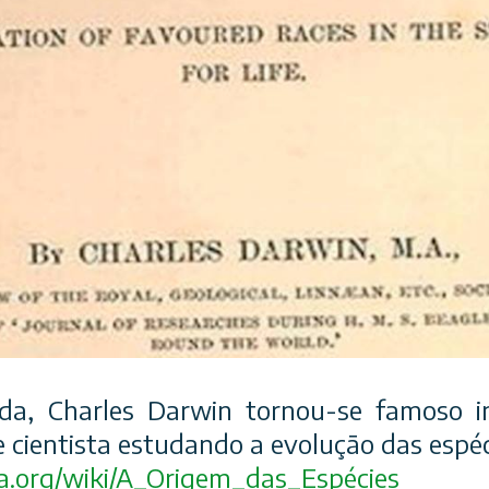
da, Charles Darwin tornou-se famoso i
 cientista estudando a evolução das espéc
a.org/
wiki/A_Origem_das_Espécies