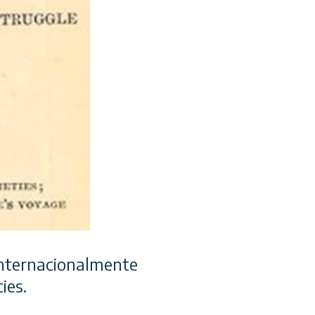
nternacionalmente
ies.