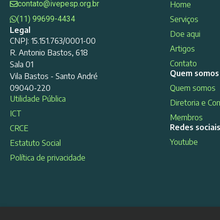
contato@ivepesp.org.br
Home
(11) 99699-4434
Serviços
Legal
Doe aqui
CNPJ: 15.151.763/0001-00
Artigos
R. Antonio Bastos, 618
Contato
Sala 01
Quem somos
Vila Bastos - Santo André
09040-220
Quem somos
Utilidade Pública
Diretoria e Co
ICT
Membros
Redes sociai
CRCE
Youtube
Estatuto Social
Política de privacidade