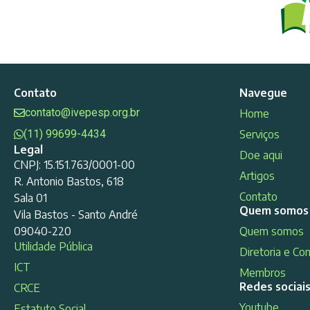
Contato
Navegue
contato@ivepesp.org.br
Home
(11) 99699-4434
Serviços
Legal
Doe aqui
CNPJ: 15.151.763/0001-00
Artigos
R. Antonio Bastos, 618
Contato
Sala 01
Quem somos
Vila Bastos - Santo André
09040-220
Quem somos
Utilidade Pública
Diretoria e Co
ICT
Membros
Redes sociai
CRCE
Youtube
Estatuto Social