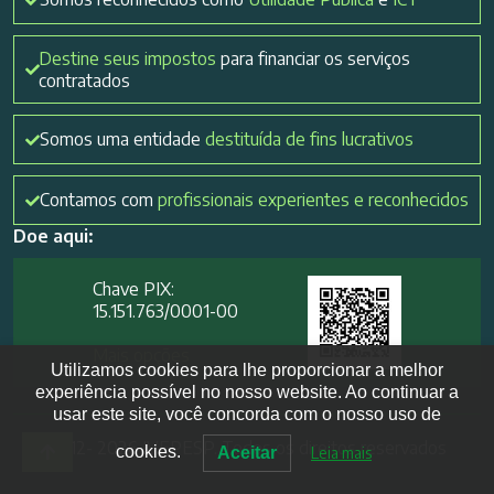
Destine seus impostos
para financiar os serviços
contratados
Somos uma entidade
destituída de fins lucrativos
Contamos com
profissionais experientes e reconhecidos
Doe aqui:
Chave PIX:
15.151.763/0001-00​
Mais opções
Utilizamos cookies para lhe proporcionar a melhor
experiência possível no nosso website. Ao continuar a
usar este site, você concorda com o nosso uso de
2012- 2026 IVEPESP. Todos os direitos reservados
cookies.
Aceitar
Leia mais