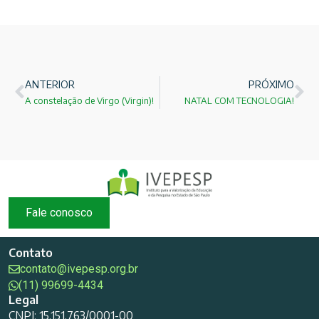
ANTERIOR
PRÓXIMO
A constelação de Virgo (Virgin)!
NATAL COM TECNOLOGIA!
Fale conosco
Contato
contato@ivepesp.org.br
(11) 99699-4434
Legal
CNPJ: 15.151.763/0001-00