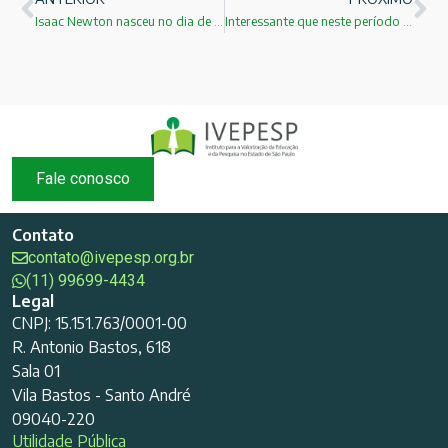
Isaac Newton nasceu no dia de Natal de 1642
Interessante que neste período a hungria foi o segundo país mais acessado.
Fale conosco
Contato
contato@ivepesp.org.br
(11) 99699-4434
Legal
CNPJ: 15.151.763/0001-00
R. Antonio Bastos, 618
Sala 01
Vila Bastos - Santo André
09040-220
Utilidade Pública