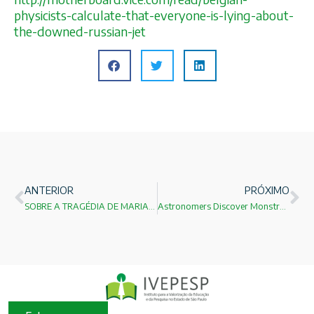
physicists-calculat
e-that-everyone-is-lying-a
bout-
the-downed-russian-je
t
ANTERIOR
PRÓXIMO
SOBRE A TRAGÉDIA DE MARIANA
Astronomers Discover Monstrous Black Hole in Early Universe!