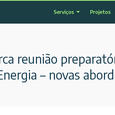
Serviços
Projetos
ca reunião preparatór
Energia – novas abor