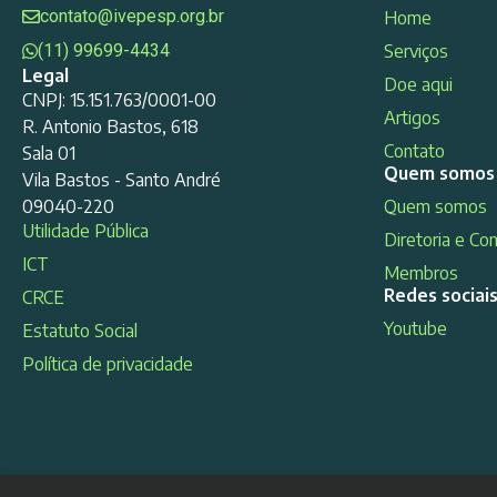
contato@ivepesp.org.br
Home
(11) 99699-4434
Serviços
Legal
Doe aqui
CNPJ: 15.151.763/0001-00
Artigos
R. Antonio Bastos, 618
Contato
Sala 01
Quem somos
Vila Bastos - Santo André
09040-220
Quem somos
Utilidade Pública
Diretoria e Co
ICT
Membros
Redes sociai
CRCE
Youtube
Estatuto Social
Política de privacidade