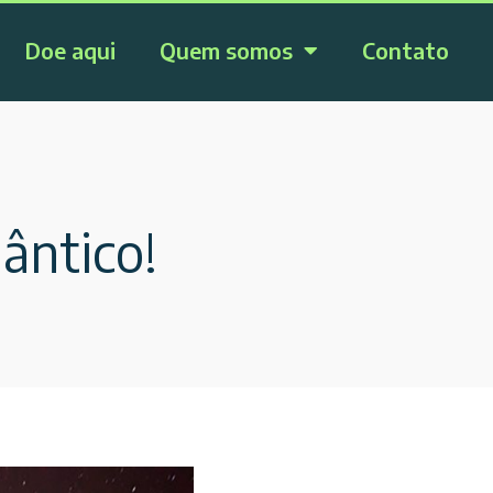
Doe aqui
Quem somos
Contato
ântico!