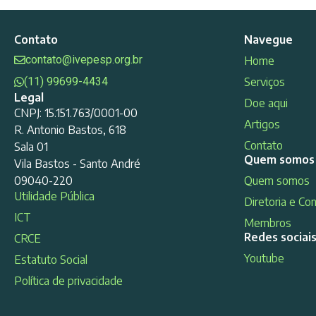
Contato
Navegue
contato@ivepesp.org.br
Home
(11) 99699-4434
Serviços
Legal
Doe aqui
CNPJ: 15.151.763/0001-00
Artigos
R. Antonio Bastos, 618
Contato
Sala 01
Quem somos
Vila Bastos - Santo André
09040-220
Quem somos
Utilidade Pública
Diretoria e Co
ICT
Membros
Redes sociai
CRCE
Youtube
Estatuto Social
Política de privacidade