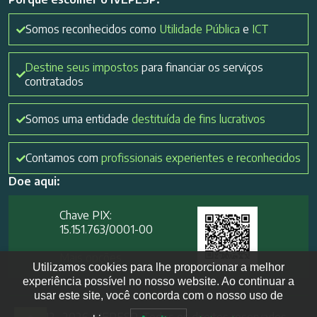
Somos reconhecidos como
Utilidade Pública
e
ICT
Destine seus impostos
para financiar os serviços
contratados
Somos uma entidade
destituída de fins lucrativos
Contamos com
profissionais experientes e reconhecidos
Doe aqui:
Chave PIX:
15.151.763/0001-00​
Mais opções
Utilizamos cookies para lhe proporcionar a melhor
experiência possível no nosso website. Ao continuar a
usar este site, você concorda com o nosso uso de
2012- 2026 IVEPESP. Todos os direitos reservados