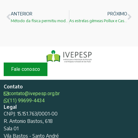
ANTERIOR
PRÓXIMO
Método da física permitiu modelar partes da proteína da cascavel!
As estrelas gêmeas Pollux e Castor !
Fale conosco
Contato
contato@ivepesp.org.br
(11) 99699-4434
Legal
CNPJ: 15.151.763/0001-00
R. Antonio Bastos, 618
Sala 01
Vila Bastos - Santo André