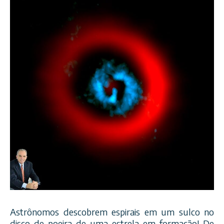
Astrônomos descobrem espirais em um sulco no
disco de poeira de uma estrela em formação! De