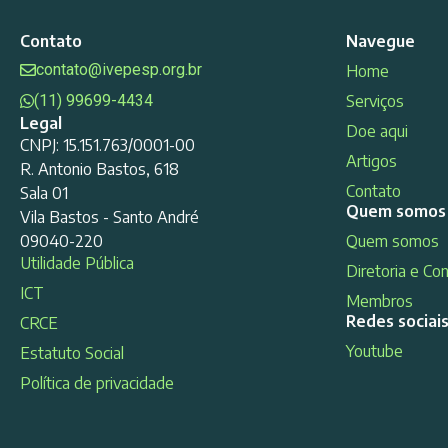
Contato
Navegue
contato@ivepesp.org.br
Home
(11) 99699-4434
Serviços
Legal
Doe aqui
CNPJ: 15.151.763/0001-00
Artigos
R. Antonio Bastos, 618
Contato
Sala 01
Quem somos
Vila Bastos - Santo André
09040-220
Quem somos
Utilidade Pública
Diretoria e Co
ICT
Membros
Redes sociai
CRCE
Youtube
Estatuto Social
Política de privacidade