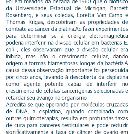
Foi em meados da década de 1960 que o biofísico
da Universidade Estadual de Michigan, Barnett
Rosenberg, e seus colegas, Loretta Van Camp e
Thomas Krigas, descobriram as propriedades de
combate ao câncer da platina.Ao fazer experimentos
para determinar se a energia eletromagnética
poderia interferir na divisão celular em bactérias E.
coli , eles observaram que a divisão celular era
inibida, mas nã
o o crescimento celular, dando
origem a formas filamentosas longas da bactéria.A
causa dessa observação importante foi perseguida
por cinco anos, levando à descoberta da cisplatina
como agente potente capaz de interferir no
crescimento de células cancerígenas selecionadas e
retardar seu avanço no organismo.
Acredita-se que operando por moléculas cruzadas
de DNA, a cisplatina, quando combinada com
outras quimioterapias, resulta em profundas taxas
de cura para cânceres testiculares e pode reduzir
significativamente a taxa de câncer de ovário em