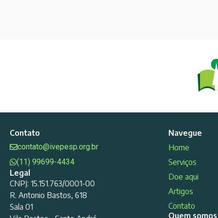
Contato
Navegue
contato@ivepesp.org.br
Home
(11) 99699-4434
Serviços
Legal
Doe aqui
CNPJ: 15.151.763/0001-00
Artigos
R. Antonio Bastos, 618
Contato
Sala 01
Quem somos