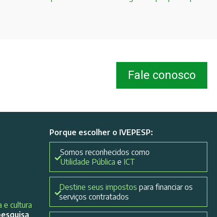
Fale conosco
Porque escolher o IVEPESP:
Somos reconhecidos como
Utilidade Pública
e
ICT
Destine seus impostos
para financiar os
serviços contratados
 e cultura
pesquisa