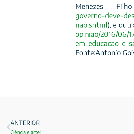
Menezes Filh
governo-deve-des
nao.sh
tml
), e out
opiniao/2016/06/
1
em-educacao-e-s
Fonte:Antonio Goi
ANTERIOR
Ciência e arte!