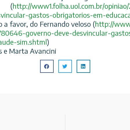
o (
http://
www1.folha.uol.com.br/
opiniao
vin
cular-gastos-obrigatorios-
em-educaca
ro a favor, do Fernando veloso (
http://
www1
780646-governo-deve-desvin
cular-gasto
aude-sim.sh
tml
)
s e Marta Avancini