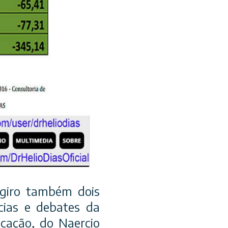
ugiro também dois
cias e debates da
cação, do Naercio