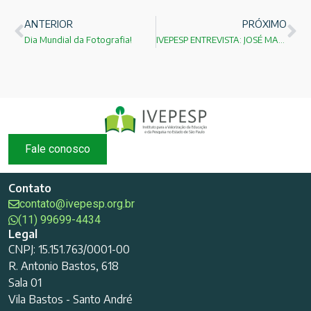
ANTERIOR
PRÓXIMO
Dia Mundial da Fotografia!
IVEPESP ENTREVISTA: JOSÉ MAURO DEDEMO ORLANDINI
Fale conosco
Contato
contato@ivepesp.org.br
(11) 99699-4434
Legal
CNPJ: 15.151.763/0001-00
R. Antonio Bastos, 618
Sala 01
Vila Bastos - Santo André