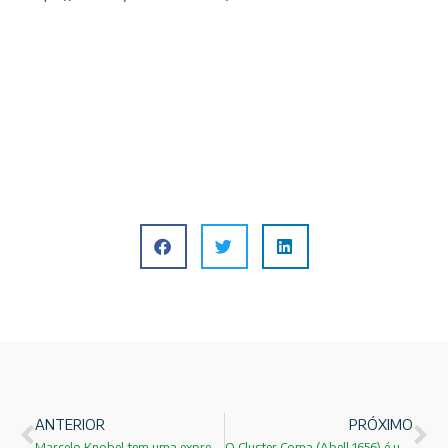
ANTERIOR
PRÓXIMO
Marcelo Knobel tem uma expressiva vitoria na consulta para reitor da UNICAMP!
O Cluster Coma (Abell 1656) é um amplo conjunto de galáxias que contém mais de 1.000 galáxias identificadas!