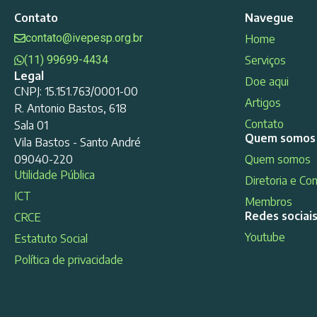
Contato
Navegue
contato@ivepesp.org.br
Home
(11) 99699-4434
Serviços
Legal
Doe aqui
CNPJ: 15.151.763/0001-00
Artigos
R. Antonio Bastos, 618
Contato
Sala 01
Quem somos
Vila Bastos - Santo André
09040-220
Quem somos
Utilidade Pública
Diretoria e Co
ICT
Membros
Redes sociai
CRCE
Youtube
Estatuto Social
Política de privacidade