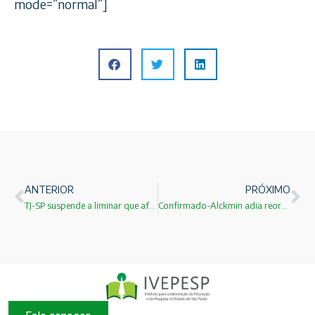
mode=”normal”]
ANTERIOR
PRÓXIMO
TJ-SP suspende a liminar que afastou vice-reitora da Unesp
Confirmado-Alckmin adia reorganização escolar no Estado de São Paulo