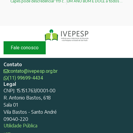
Capes pode descredenciar 119 cursos de mestrado e doutorado no país!
UM ANO BOM E DOCE a todos os amigos Judeus !
Fale conosco
Contato
contato@ivepesp.org.br
(11) 99699-4434
Legal
CNPJ: 15.151.763/0001-00
R. Antonio Bastos, 618
Sala 01
Vila Bastos - Santo André
09040-220
Utilidade Pública