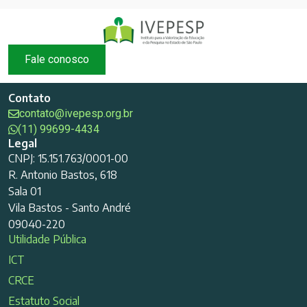
Fale conosco
Contato
contato@ivepesp.org.br
(11) 99699-4434
Legal
CNPJ: 15.151.763/0001-00
R. Antonio Bastos, 618
Sala 01
Vila Bastos - Santo André
09040-220
Utilidade Pública
ICT
CRCE
Estatuto Social