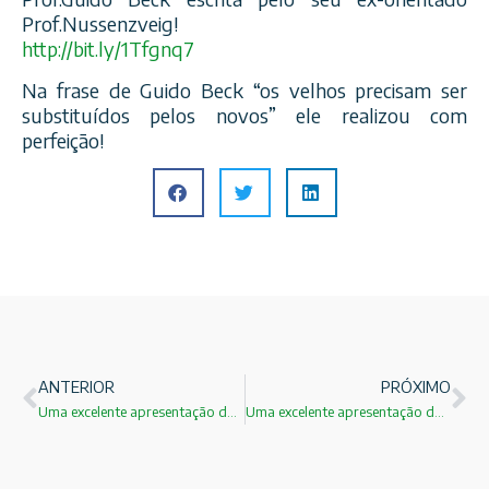
Prof.Nussenzveig!
http://bit.ly/1Tfgnq7
Na frase de Guido Beck “os velhos precisam ser
substituídos pelos novos” ele realizou com
perfeição!
ANTERIOR
PRÓXIMO
Uma excelente apresentação da trajetória do Prof. Guido Beck escrita pelo seu ex-orientado Prof. Nussenzveig!
Uma excelente apresentação da trajetória do Prof. Guido Beck escrita pelo seu ex-orientado Prof. Nussenzveig!