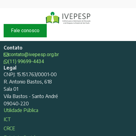
Fale conosco
Contato
contato@ivepesp.org.br
(11) 99699-4434
Legal
CNPJ: 15.151.763/0001-00
R. Antonio Bastos, 618
Sala 01
Vila Bastos - Santo André
09040-220
Utilidade Pública
ICT
CRCE