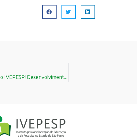
Palestra do Vice-Governador Márcio França no evento do IVEPESP! Desenvolvimento tecnológico e cientifico!