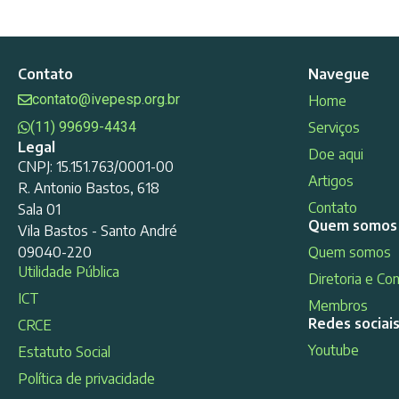
Contato
Navegue
contato@ivepesp.org.br
Home
(11) 99699-4434
Serviços
Legal
Doe aqui
CNPJ: 15.151.763/0001-00
Artigos
R. Antonio Bastos, 618
Contato
Sala 01
Quem somos
Vila Bastos - Santo André
09040-220
Quem somos
Utilidade Pública
Diretoria e Co
ICT
Membros
Redes sociai
CRCE
Youtube
Estatuto Social
Política de privacidade