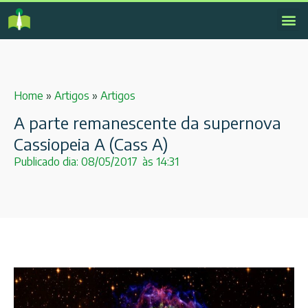
Home
»
Artigos
»
Artigos
A parte remanescente da supernova
Cassiopeia A (Cass A)
Publicado dia:
08/05/2017
às
14:31