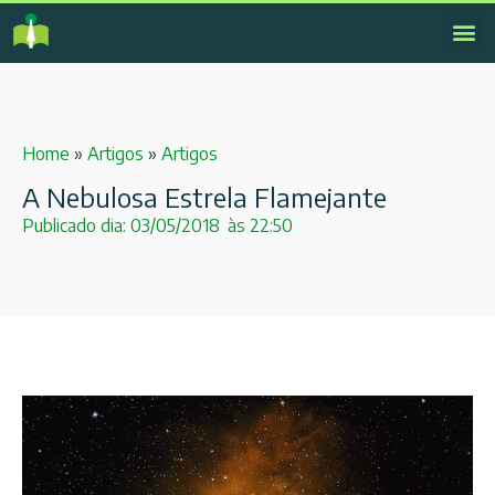
Home
»
Artigos
»
Artigos
A Nebulosa Estrela Flamejante
Publicado dia:
03/05/2018
às
22:50