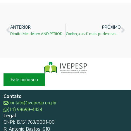
ANTERIOR
PRÓXIMO
Dimitri Mendeleev AND PERIODIC TABLE OF CHEMICAL ELEMENTS
Conheça as 11 mais poderosas bancadas na Câmara!
Fale conosco
Contato
contato@ivepesp.org.br
(11) 99699-4434
Legal
CNPJ: 15.151.763/0001-00
R. Antonio Bastos, 618