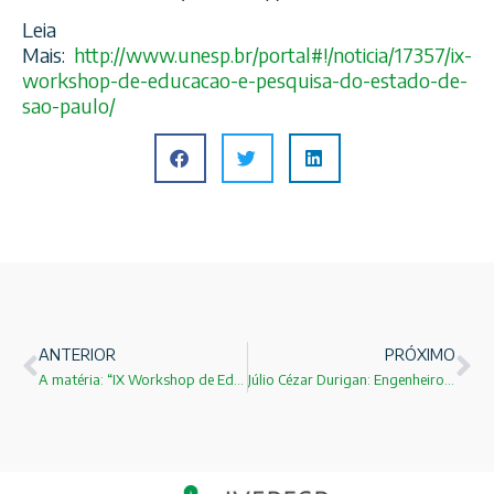
Leia
Mais:
http://www.unesp.br/portal#!/noticia/17357/ix-
workshop-de-educacao-e-pesquisa-do-estado-de-
sao-paulo/
ANTERIOR
PRÓXIMO
A matéria: “IX Workshop de Educação e Pesquisa do Estado de São Paulo” já está no portal da FAPESP
Júlio Cézar Durigan: Engenheiro Agrônomo Emérito