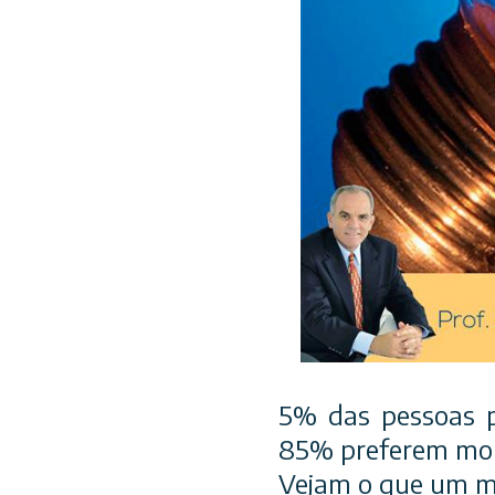
5% das pessoas 
85% preferem mor
Vejam o que um me