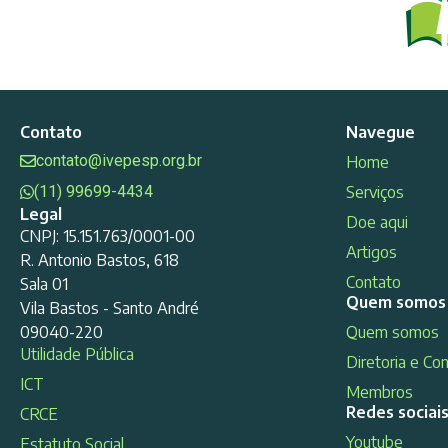
Contato
Navegue
contato@ivepesp.org.br
Home
(11) 99699-4434
Serviços
Legal
Doe aqui
CNPJ: 15.151.763/0001-00
Artigos
R. Antonio Bastos, 618
Contato
Sala 01
Quem somos
Vila Bastos - Santo André
09040-220
Quem somos
Utilidade Pública
Diretoria e Co
ICT
Membros
Redes sociai
CRCE
Youtube
Estatuto Social