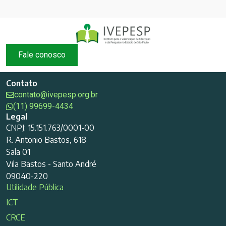
Fale conosco
Contato
contato@ivepesp.org.br
(11) 99699-4434
Legal
CNPJ: 15.151.763/0001-00
R. Antonio Bastos, 618
Sala 01
Vila Bastos - Santo André
09040-220
Utilidade Pública
ICT
CRCE