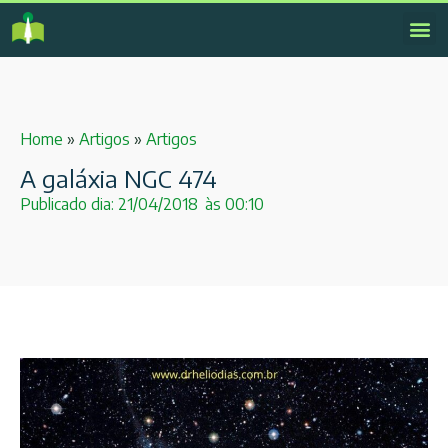
Home
»
Artigos
»
Artigos
A galáxia NGC 474
Publicado dia:
21/04/2018
às
00:10